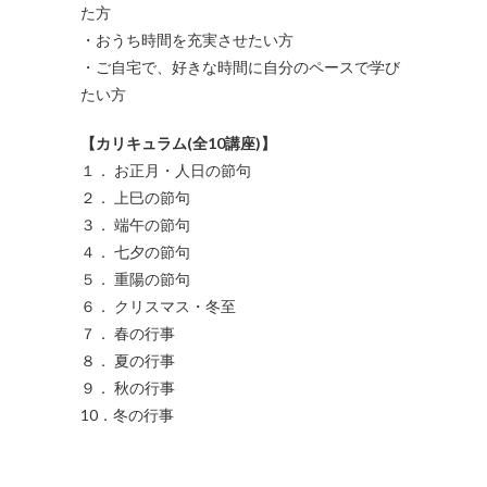
た方
・おうち時間を充実させたい方
・ご自宅で、好きな時間に自分のペースで学び
たい方
【カリキュラム(全10講座)】
１． お正月・人日の節句
２． 上巳の節句
３． 端午の節句
４． 七夕の節句
５． 重陽の節句
６． クリスマス・冬至
７． 春の行事
８． 夏の行事
９． 秋の行事
10．冬の行事