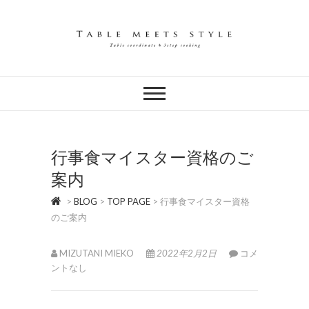
Skip
to
content
テーブルコーディネートを1から学べる
サロン
行事食マイスター資格のご
案内
>
BLOG
>
TOP PAGE
>
行事食マイスター資格
のご案内
MIZUTANI MIEKO
2022年2月2日
コメ
ントなし