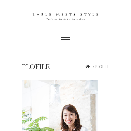
Skip
to
content
テーブルコーディネートを1から学べる
サロン
PLOFILE
>
PLOFILE